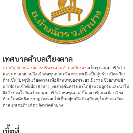
เทศบาลตำบลเวียงตาล
ตราสัญลักษณ์องค์การบริหารส่วนตำบลเวียงตาล
เป็นรูปอนุสาวรีย์เจ้า
พ่อขุนตาล หมายถึง เจ้าพ่อขุนตาลหรือ พระยาเบิกเป็นผู้สร้างเมืองเวียง
ต้านขึ้น (ปัจจุบันเวียงตาล) เพื่อต้านทัพของพระยาเม็งราย ซึ่งยกทัพเข้า
มาเพื่อรบเข้าตีเมืองลำปาง (เขลางค์นคร) และได้สู้รบจนถูกจับและนำไป
ฝัง จึงร่วมใจกันสร้างอนุสาวรีย์เจ้าพ่อขุนตาลขึ้น ณ บริเวณเมืองเวียง
ต้านในอดีตยังปรากฏร่องรอยให้เห็นอยู่จนถึง ปัจจุบันอยู่ในตำบลเวียง
ตาล อาเภอห้างฉัตร จังหวัดลำปาง
เนื้อที่