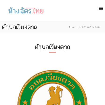
S
k
i
p
ห้
t
า
ตำบลเวียงตาล
o
Home
ตำบลเวียงตาล
ง
c
ฉั
o
ต
n
ตำบลเวียงตาล
t
ร
e
.
n
ไ
t
ท
ย