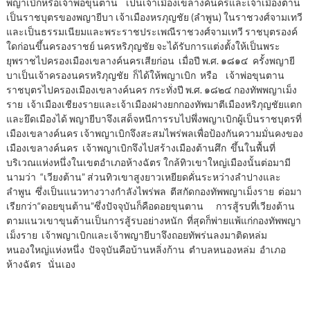
พญาเบิกหรือเจ้าพ่อขุนตาน เป็นเจ้าเมืองเขลางค์นครและเจ้าเมืองต้าน
เป็นราชบุตรของพญายีบา เจ้าเมืองหรภุญชัย (ลำพูน) ในราชวงศ์จามเทวี
และเป็นธรรมเนียมและพระราชประเพณีราชวงศ์จามเทวี ราชบุตรองค์
ใดก่อนขึ้นครองราชย์ นครหริภุญชัย จะได้รับการแต่งตั้งให้เป็นพระ
ยุพราชไปครองเมืองเขลางค์นครเสียก่อน เมื่อปี พ.ศ. ๑๘๑๔ ครั้งพญายี
บาเป็นเจ้าครองนครหริภุญชัย ก็ได้ให้พญาเบิก หรือ เจ้าพ่อขุนตาน
ราชบุตรไปครองเมืองเขลางค์นคร กระทั่งปี พ.ศ. ๑๘๒๔ กองทัพพญาเม็ง
ราย เจ้าเมืองเชียงรายและเจ้าเมืองฝางยกกองทัพมาตีเมืองหริภุญชัยแตก
และยึดเมืองได้ พญายีบาจึงเสด็จหนีการรบไปพึ่งพญาเบิกผู้เป็นราชบุตรที่
เมืองเขลางค์นคร เจ้าพญาเบิกจึงสะสมไพร่พลเพื่อป้องกันความมั่นคงของ
เมืองเขลางค์นคร เจ้าพญาเบิกจึงไปสร้างเมืองต้านศึก ขึ้นในพื้นที่
บริเวณแห่งหนึ่งในเขตอำเภอห้างฉัตร ใกล้ทิวเขาใหญ่เมืองนั้นต่อมามี
นามว่า “เวียงต้าน” ส่วนทิวเขาสูงยาวเหยียดคั่นระหว่างลำปางและ
ลำพูน ซึ่งเป็นแนวทางวางกำลังไพร่พล ตีสกัดกองทัพพญาเม็งราย ต่อมา
เรียกว่า“ดอยขุนต้าน”ซึ่งปัจจุบันก็คือดอยขุนตาน การสู้รบที่เวียงต้าน
ตามแนวเขาขุนต้านเป็นการสู้รบอย่างหนัก ที่สุดก็พ่ายแพ้แก่กองทัพพญา
เม็งราย เจ้าพญาเบิกและเจ้าพญายีบาจึงถอยทัพร่นลงมาติดหล่ม
หนองใหญ่แห่งหนึ่ง ปัจจุบันคือบ้านหลิ่งก้าน ตำบลหนองหล่ม อำเภอ
ห้างฉัตร นั่นเอง