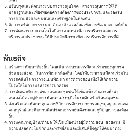
ปรับปรุงและพัฒนาระบบสาธารณูปโภค สาธารณูปการให้ได้
มาตรฐานและเพียงพอต่อความต้องการของประชาชน และรองรับ
การขยายตัวของชุมชนและเศรษฐกิจในท้องถิ่น
จัดการทรัพยากรธรรมชาติ และสิ่งแวดล้อมเพื่อการพัฒนาอย่างยั่งยืน
การพัฒนาระบบเทคโนโลยีสารสนเทศ เพื่อการบริหารและการ
บริการแก่ประชาชน ให้มีประสิทธิภาพ เพื่อการบริหารจัดการที่ดี
พันธกิจ
สร้างการพัฒนาท้องถิ่น โดยเน้นกระบวนการมีส่วนร่วมของทุกภาค
ส่วนของสังคม ในการพัฒนาท้องถิ่น โดยให้ประชาชนมีส่วนร่วมใน
การตัดสินใจ การวางแผนพัฒนา การตรวจสอบ เพื่อให้เกิดความ
โปร่งใสในการบริหารการปกครอง
การพัฒนาศักยภาพของคนและชุมชนให้เข้มแข็ง สามารถพึ่งพา
ตนเองได้ควบคู่กับการพัฒนาเศรษฐกิจในระดับครัวเรือน/ชุมชน
ส่งเสริมและพัฒนาคุณภาพชีวิต การศึกษา สาธารณสุขมูลฐาน ตลอด
จนอนุรักษ์และสืบสานศิลปวัฒนธรรมอันดีงามและภูมิปัญญาของท้อง
ถิ่น
การพัฒนาหมู่บ้าน/ตำบล ให้เป็นเมืองน่าอยู่มีความสงบ สวยงาม มี
ความปลอดภัยในชีวิตและทรัพย์สินและมีเสน่ห์ดึงดูดให้คนมาท่อง